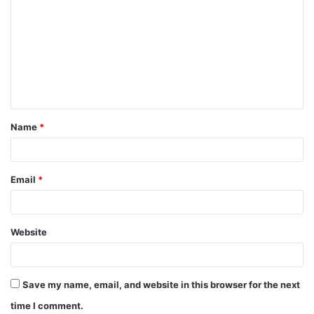
o
m
m
e
n
t
Name
*
*
Email
*
Website
Save my name, email, and website in this browser for the next
time I comment.