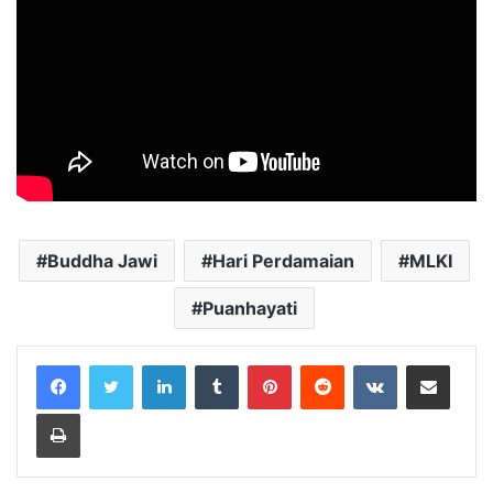
Buddha Jawi
Hari Perdamaian
MLKI
Puanhayati
LinkedIn
Tumblr
Pinterest
Reddit
VKontakte
Share via Email
Print