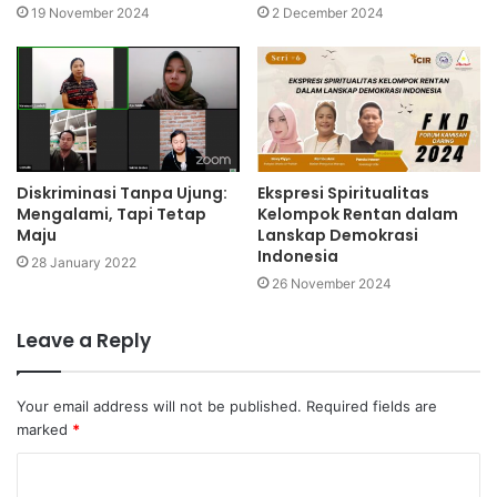
19 November 2024
2 December 2024
Diskriminasi Tanpa Ujung:
Ekspresi Spiritualitas
Mengalami, Tapi Tetap
Kelompok Rentan dalam
Maju
Lanskap Demokrasi
Indonesia
28 January 2022
26 November 2024
Leave a Reply
Your email address will not be published.
Required fields are
marked
*
C