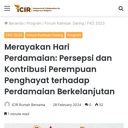
Menu
P
u
Beranda
/
Program
/
Forum Kamisan Daring
/
FKD 2023
FKD 2023
Forum Kamisan Daring
Program
Merayakan Hari
Perdamaian: Persepsi dan
Kontribusi Perempuan
Penghayat terhadap
Perdamaian Berkelanjutan
ICIR Rumah Bersama
28 February 2024
0
52
1 minute read