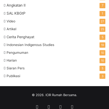
Angkatan II
7
SAL KBGtP
1
Video
27
Artikel
25
Cerita Penghayat
5
Indonesian Indigenous Studies
19
Pengumuman
10
Harian
10
Siaran Pers
5
Publikasi
3
© 2026. ICIR Rumah Bersama.
Facebook
Twitter
YouTube
Instagram