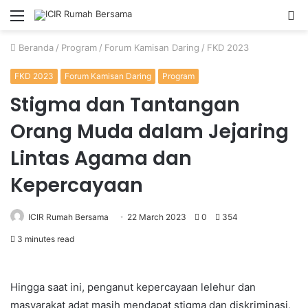
Menu
P
u
Beranda
/
Program
/
Forum Kamisan Daring
/
FKD 2023
FKD 2023
Forum Kamisan Daring
Program
Stigma dan Tantangan
Orang Muda dalam Jejaring
Lintas Agama dan
Kepercayaan
ICIR Rumah Bersama
22 March 2023
0
354
3 minutes read
Hingga saat ini, penganut kepercayaan lelehur dan
masyarakat adat masih mendapat stigma dan diskriminasi,