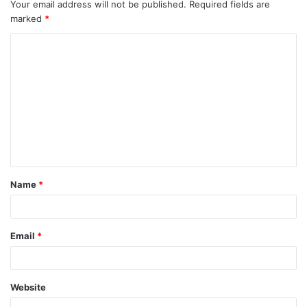
Your email address will not be published.
Required fields are
marked
*
C
o
m
m
e
n
t
Name
*
*
Email
*
Website