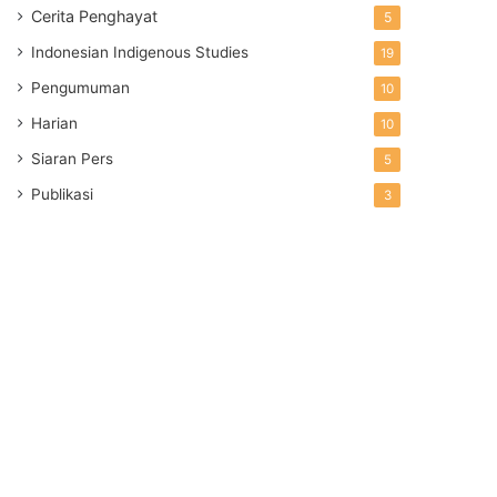
Cerita Penghayat
5
Indonesian Indigenous Studies
19
Pengumuman
10
Harian
10
Siaran Pers
5
Publikasi
3