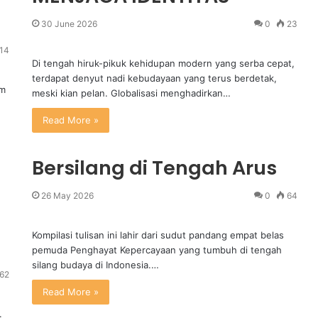
30 June 2026
0
23
14
Di tengah hiruk-pikuk kehidupan modern yang serba cepat,
terdapat denyut nadi kebudayaan yang terus berdetak,
am
meski kian pelan. Globalisasi menghadirkan…
Read More »
Bersilang di Tengah Arus
26 May 2026
0
64
Kompilasi tulisan ini lahir dari sudut pandang empat belas
pemuda Penghayat Kepercayaan yang tumbuh di tengah
silang budaya di Indonesia.…
62
Read More »
.