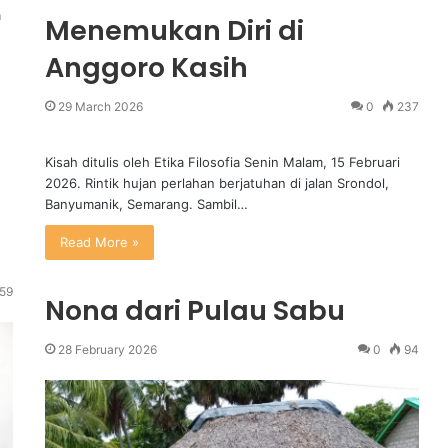
a
Menemukan Diri di
Anggoro Kasih
29 March 2026
0
237
Kisah ditulis oleh Etika Filosofia Senin Malam, 15 Februari
2026. Rintik hujan perlahan berjatuhan di jalan Srondol,
Banyumanik, Semarang. Sambil…
Read More »
59
Nona dari Pulau Sabu
28 February 2026
0
94