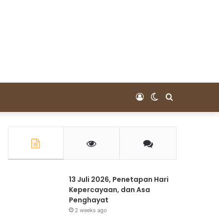
Log
Switch
Pencarian
In
skin
untuk
13 Juli 2026, Penetapan Hari
Kepercayaan, dan Asa
Penghayat
2 weeks ago