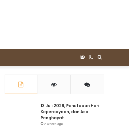
Log
Switch
Pencarian
In
skin
untuk
13 Juli 2026, Penetapan Hari
Kepercayaan, dan Asa
Penghayat
2 weeks ago