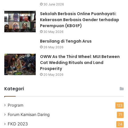
30 June 2026
Sekolah Berbasis Online Puanhayati:
Kekerasan Berbasis Gender terhadap
Perempuan (KBGtP)
30 May 2026
Bersilang di Tengah Arus
26 May 2026
OWW As the Third Wheel: MUI Between
Cat Wedding Rituals and Land
Prosperity
20 May 2026
Kategori
Program
123
Forum Kamisan Daring
71
FKD 2023
24