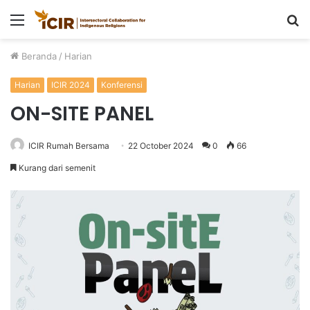
Menu
P
u
Beranda
/
Harian
Harian
ICIR 2024
Konferensi
ON-SITE PANEL
ICIR Rumah Bersama
22 October 2024
0
66
Kurang dari semenit