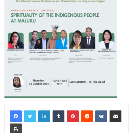
LinkedIn
Tumblr
Pinterest
Reddit
VKontakte
Share via Email
Print