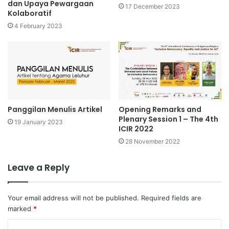
dan Upaya Pewargaan
17 December 2023
Kolaboratif
4 February 2023
Panggilan Menulis Artikel
Opening Remarks and
Plenary Session 1 – The 4th
19 January 2023
ICIR 2022
28 November 2022
Leave a Reply
Your email address will not be published.
Required fields are
marked
*
C