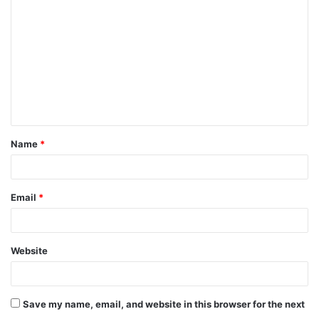
o
m
m
e
n
t
Name
*
*
Email
*
Website
Save my name, email, and website in this browser for the next