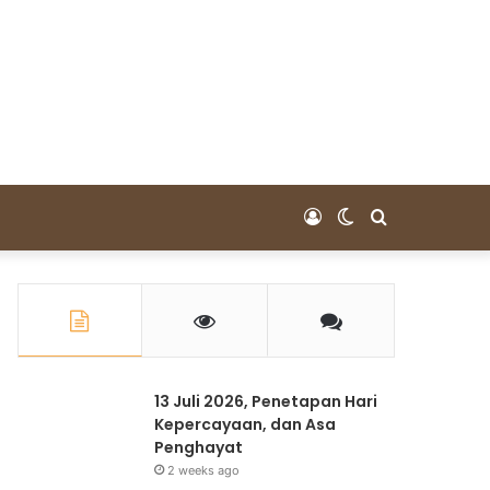
Log
Switch
Pencarian
In
skin
untuk
13 Juli 2026, Penetapan Hari
Kepercayaan, dan Asa
Penghayat
2 weeks ago