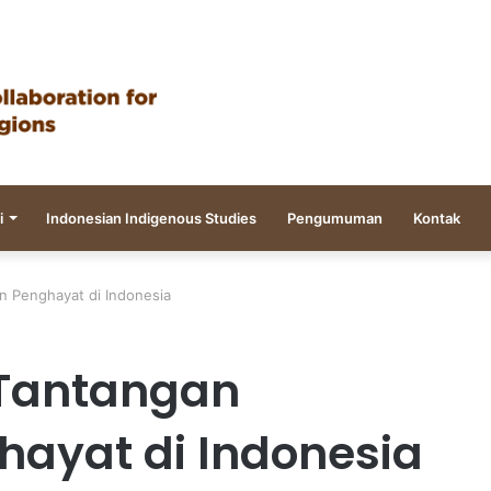
i
Indonesian Indigenous Studies
Pengumuman
Kontak
n Penghayat di Indonesia
 Tantangan
ayat di Indonesia