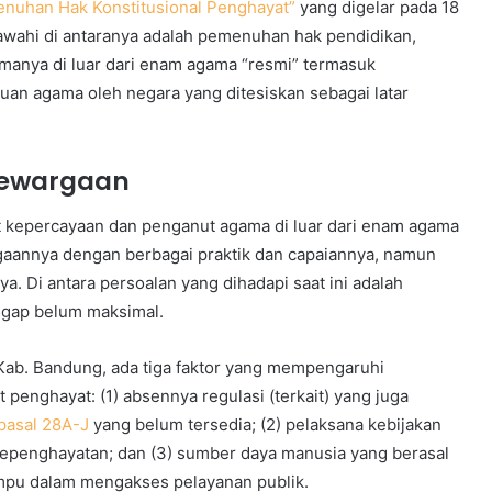
enuhan Hak Konstitusional Penghayat”
yang digelar pada 18
awahi di antaranya adalah pemenuhan hak pendidikan,
manya di luar dari enam agama “resmi” termasuk
kuan agama oleh negara yang ditesiskan sebagai latar
Kewargaan
yat kepercayaan dan penganut agama di luar dari enam agama
aannya dengan berbagai praktik dan capaiannya, namun
. Di antara persoalan yang dihadapi saat ini adalah
ggap belum maksimal.
 Kab. Bandung, ada tiga faktor yang mempengaruhi
 penghayat: (1) absennya regulasi (terkait) yang juga
pasal 28A-J
yang belum tersedia; (2) pelaksana kebijakan
epenghayatan; dan (3) sumber daya manusia yang berasal
mpu dalam mengakses pelayanan publik.