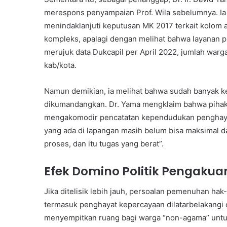
merespons penyampaian Prof. Wila sebelumnya. I
menindaklanjuti keputusan MK 2017 terkait kolom 
kompleks, apalagi dengan melihat bahwa layanan pub
merujuk data Dukcapil per April 2022, jumlah warg
kab/kota.
Namun demikian, ia melihat bahwa sudah banyak k
dikumandangkan. Dr. Yama mengklaim bahwa pihak 
mengakomodir pencatatan kependudukan penghayat 
yang ada di lapangan masih belum bisa maksimal d
proses, dan itu tugas yang berat”.
Efek Domino Politik Pengaku
Jika ditelisik lebih jauh, persoalan pemenuhan ha
termasuk penghayat kepercayaan dilatarbelakangi ole
menyempitkan ruang bagi warga “non-agama” untuk