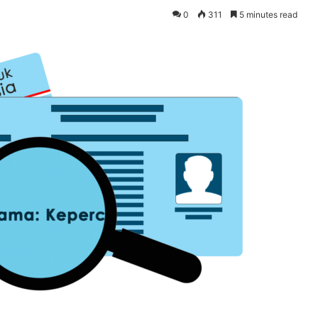
0
311
5 minutes read