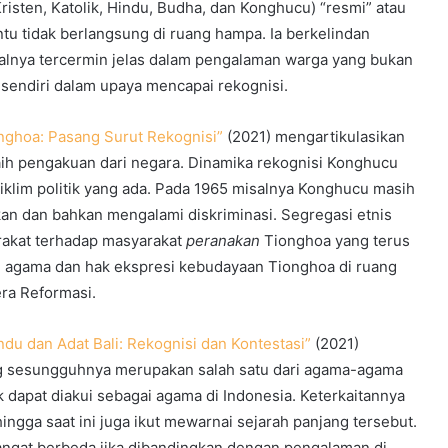
isten, Katolik, Hindu, Budha, dan Konghucu) “resmi” atau
entu tidak berlangsung di ruang hampa. Ia berkelindan
isalnya tercermin jelas dalam pengalaman warga yang bukan
 sendiri dalam upaya mencapai rekognisi.
ghoa: Pasang Surut Rekognisi”
(2021) mengartikulasikan
h pengakuan dari negara. Dinamika rekognisi Konghucu
klim politik yang ada. Pada 1965 misalnya Konghucu masih
rkan dan bahkan mengalami diskriminasi. Segregasi etnis
rakat terhadap masyarakat
peranakan
Tionghoa yang terus
i agama dan hak ekspresi kebudayaan Tionghoa di ruang
ra Reformasi.
du dan Adat Bali: Rekognisi dan Kontestasi”
(2021)
g sesungguhnya merupakan salah satu dari agama-agama
dapat diakui sebagai agama di Indonesia. Keterkaitannya
ngga saat ini juga ikut mewarnai sejarah panjang tersebut.
angat berbeda jika dibandingkan dengan pengalaman di