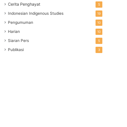
Cerita Penghayat
5
Indonesian Indigenous Studies
19
Pengumuman
10
Harian
10
Siaran Pers
5
Publikasi
3