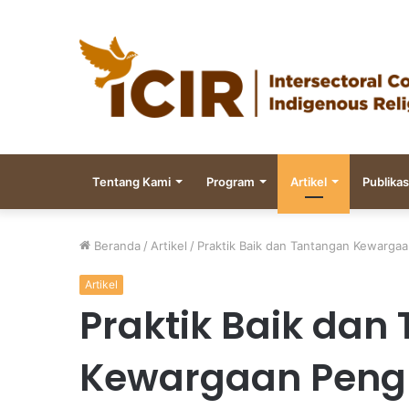
Tentang Kami
Program
Artikel
Publikas
Beranda
/
Artikel
/
Praktik Baik dan Tantangan Kewargaa
Artikel
Praktik Baik dan
Kewargaan Pengh