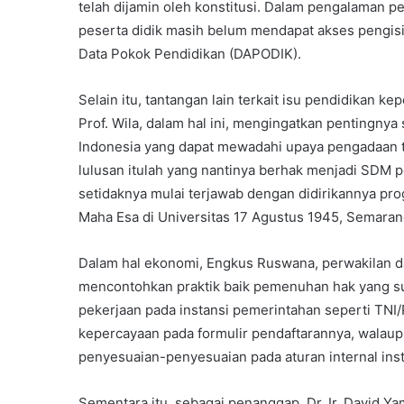
telah dijamin oleh konstitusi. Dalam pengalaman 
peserta didik masih belum mendapat akses pengis
Data Pokok Pendidikan (DAPODIK).
Selain itu, tantangan lain terkait isu pendidikan ke
Prof. Wila, dalam hal ini, mengingatkan pentingnya
Indonesia yang dapat mewadahi upaya pengadaan t
lulusan itulah yang nantinya berhak menjadi SDM p
setidaknya mulai terjawab dengan didirikannya p
Maha Esa di Universitas 17 Agustus 1945, Semaran
Dalam hal ekonomi, Engkus Ruswana, perwakilan da
mencontohkan praktik baik pemenuhan hak yang sud
pekerjaan pada instansi pemerintahan seperti TNI
kepercayaan pada formulir pendaftarannya, walaup
penyesuaian-penyesuaian pada aturan internal inst
Sementara itu, sebagai penanggap, Dr. Ir. David Y