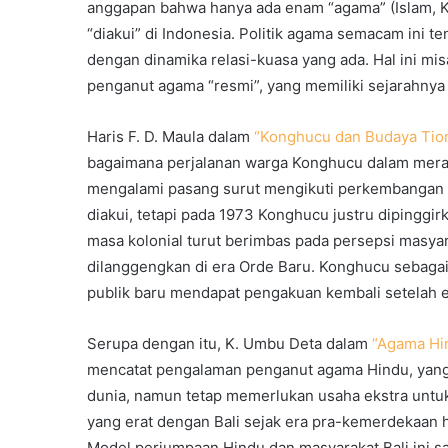
anggapan bahwa hanya ada enam “agama” (Islam, Kr
“diakui” di Indonesia. Politik agama semacam ini t
dengan dinamika relasi-kuasa yang ada. Hal ini m
penganut agama “resmi”, yang memiliki sejarahnya
Haris F. D. Maula dalam
“Konghucu dan Budaya Tion
bagaimana perjalanan warga Konghucu dalam merai
mengalami pasang surut mengikuti perkembangan i
diakui, tetapi pada 1973 Konghucu justru dipinggi
masa kolonial turut berimbas pada persepsi masya
dilanggengkan di era Orde Baru. Konghucu sebaga
publik baru mendapat pengakuan kembali setelah e
Serupa dengan itu, K. Umbu Deta dalam
“Agama Hin
mencatat pengalaman penganut agama Hindu, yan
dunia, namun tetap memerlukan usaha ekstra untuk 
yang erat dengan Bali sejak era pra-kemerdekaan hi
Model perjumpaan Hindu dan masyarakat Bali ini s