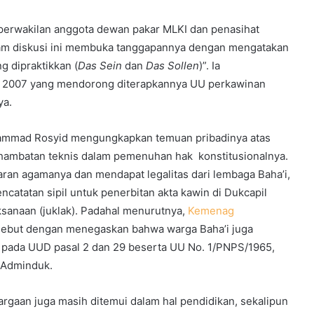
tu perwakilan anggota dewan pakar MLKI dan penasihat
lam diskusi ini membuka tanggapannya dengan mengatakan
g dipraktikkan (
Das Sein
dan
Das Sollen
)”. Ia
n 2007 yang mendorong diterapkannya UU perkawinan
ya.
uhammad Rosyid mengungkapkan temuan pribadinya atas
 hambatan teknis dalam pemenuhan hak konstitusionalnya.
aran agamanya dan mendapat legalitas dari lembaga Baha’i,
atatan sipil untuk penerbitan akta kawin di Dukcapil
sanaan (juklak). Padahal menurutnya,
Kemenag
ebut dengan menegaskan bahwa warga Baha’i juga
i pada UUD pasal 2 dan 29 beserta UU No. 1/PNPS/1965,
 Adminduk.
rgaan juga masih ditemui dalam hal pendidikan, sekalipun