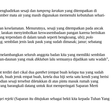
enghadirkan sesaji dan
tumpeng larakan
yang ditempatkan di
sumber mata air yang masih digunakan memenuhi kebutuhan sehari-
kan keselamatan. Menurutnya, sesaji yang ditempatkan pada ancak
peng larakan menyimbolkan keswasembadaan pangan karena berisikan
ang terpendam di dalam tanah seperti bengkoang, ubi);
polo
ng; sembilan jenis lauk pauk yang sudah dimasak; janur; sebatang
 melambangkan seluruh anggota badan kita yang memiliki sembilan
 daun-daunan yang enak
dikluban
lalu semuanya dijadikan satu wadah”,
 terdiri dari cikal dua
ganthet
(empat buah kelapa tua yang sudah
, buah jeruk empat buah, ketela dua biji serta satu kendi yang berisi
dian sesaji tersebut diletakkan di atas pintu masuk rumah yang
ang barangkali datang untuk ikut memperingati Saparan Merti
ei rejeki
(Saparan itu ditujukan sebagai bekti kita kepada Tuhan Yang