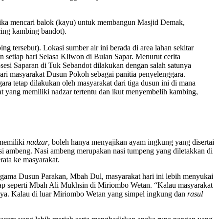
ketika mencari balok (kayu) untuk membangun Masjid Demak,
cing kambing bandot).
 tersebut). Lokasi sumber air ini berada di area lahan sekitar
setiap hari Selasa Kliwon di Bulan Sapar. Menurut cerita
esi Saparan di Tuk Sebandot dilakukan dengan salah satunya
ari masyarakat Dusun Pokoh sebagai panitia penyelenggara.
 tetap dilakukan oleh masyarakat dari tiga dusun ini di mana
 yang memiliki nadzar tertentu dan ikut menyembelih kambing,
 memiliki
nadzar
, boleh hanya menyajikan ayam ingkung yang disertai
i ambeng. Nasi ambeng merupakan nasi tumpeng yang diletakkan di
rata ke masyarakat.
agama Dusun Parakan, Mbah Dul, masyarakat hari ini lebih menyukai
gkap seperti Mbah Ali Mukhsin di Miriombo Wetan. “Kalau masyarakat
umnya. Kalau di luar Miriombo Wetan yang simpel ingkung dan
rasul