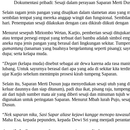
Dokumentasi pribadi: Sesaji dalam perayaan Saparan Merti D
Selain ragam jenis pangan yang disajikan dalam slametan atau yang 
sembilan tempat yang mereka anggap wingit dan fungsional. Sembila
hari. Penempatan sesaji dilakukan dengan cara dikirab diikuti dengan 
Menurut sesepuh Miriombo Wetan, Karjio, pemberian sesaji ditujukan
atau tempat persegi empat yang terbuat dari bambu adalah simbol em
aneka rupa jenis pangan yang berasal dari lingkungan sekitar. Tumpeng
gumantung
(tanaman yang buahnya bergelantung seperti pisang); sayur
dupa; serta kelapa muda.
“
Degan
(kelapa muda) disebut sebagai air dewa karena ada rasa man
lubang. Untuk sayurnya berasal dari apa yang ada di sekitar kita ter
ujar Karjio sebelum memimpin prosesi kirab tumpeng Saparan.
Selain itu, Saparan Merti Dusun juga menyediakan sesaji utuh yang dit
keluar daunnya dan siap ditanam), padi dua ikat, pisang raja, tumpeng
air dari tujuh sumber mata air yang diberi sesaji dan minuman tujuh w
digunakan untuk peringatan Saparan. Menurut Mbah lurah Pujo, sesa
Dusun.
“
Nek saparan niku, Sasi Sapar aliase kejawi kangge menopo tawasul 
Maha Esa, kepada pepunden, kepada Dewi Sri yang menjadi perantar