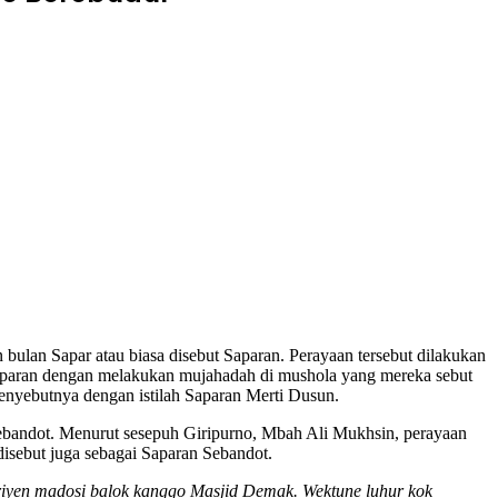
n bulan Sapar atau biasa disebut Saparan. Perayaan tersebut dilakukan
Saparan dengan melakukan mujahadah di mushola yang mereka sebut
nyebutnya dengan istilah Saparan Merti Dusun.
 Sebandot. Menurut sesepuh Giripurno, Mbah Ali Mukhsin, perayaan
isebut juga sebagai Saparan Sebandot.
n riyen madosi balok kanggo Masjid Demak.
Wektune luhur kok