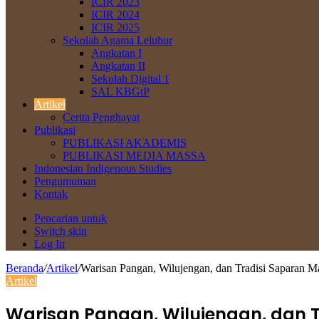
ICIR 2023
ICIR 2024
ICIR 2025
Sekolah Agama Leluhur
Angkatan I
Angkatan II
Sekolah Digital 1
SAL KBGtP
Artikel
Cerita Penghayat
Publikasi
PUBLIKASI AKADEMIS
PUBLIKASI MEDIA MASSA
Indonesian Indigenous Studies
Pengumuman
Kontak
Pencarian untuk
Switch skin
Log In
Beranda
/
Artikel
/
Warisan Pangan, Wilujengan, dan Tradisi Saparan M
Artikel
Warisan Pangan, Wilujengan, dan 