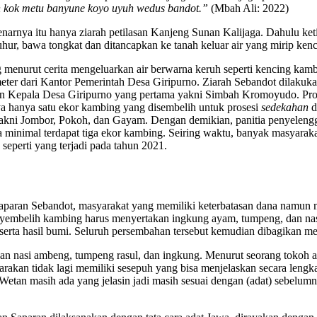
h kok metu banyune koyo uyuh wedus b
a
ndot.
”
(Mbah Ali: 2022)
benarnya itu hanya ziarah petilasan Kanjeng Sunan Kalijaga. Dahulu 
ur, bawa tongkat dan ditancapkan ke tanah keluar air yang mirip ken
 menurut cerita mengeluarkan air berwarna keruh seperti kencing kambing
r dari Kantor Pemerintah Desa Giripurno. Ziarah Sebandot dilakukan 
an Kepala Desa Giripurno yang pertama yakni Simbah Kromoyudo. Pros
 hanya satu ekor kambing yang disembelih untuk prosesi
sedekahan
d
i Jombor, Pokoh, dan Gayam. Dengan demikian, panitia penyelenggara
inimal terdapat tiga ekor kambing. Seiring waktu, banyak masyarakat
seperti yang terjadi pada tahun 2021.
Saparan Sebandot, masyarakat yang memiliki keterbatasan dana namun
yembelih kambing harus menyertakan ingkung ayam, tumpeng, dan nas
serta hasil bumi. Seluruh persembahan tersebut kemudian dibagikan me
kan nasi ambeng, tumpeng rasul, dan ingkung. Menurut seorang tokoh 
Parakan tidak lagi memiliki sesepuh yang bisa menjelaskan secara len
o Wetan masih ada yang jelasin jadi masih sesuai dengan (adat) sebel