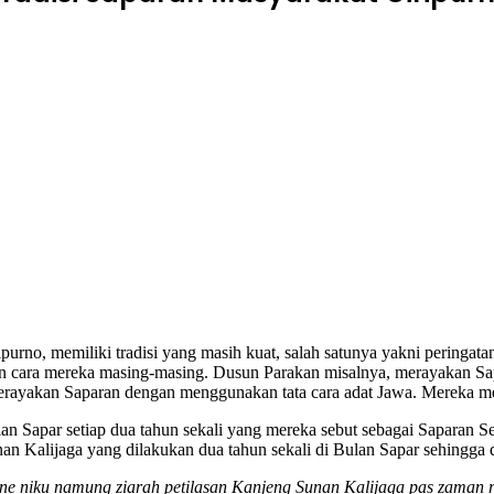
purno, memiliki tradisi yang masih kuat, salah satunya yakni peringata
gan cara mereka masing-masing. Dusun Parakan misalnya, merayakan 
rayakan Saparan dengan menggunakan tata cara adat Jawa. Mereka me
lan Sapar setiap dua tahun sekali yang mereka sebut sebagai Saparan
n Kalijaga yang dilakukan dua tahun sekali di Bulan Sapar sehingga d
sline niku namung ziarah petilasan Kanjeng Sunan Kalijaga pas zama