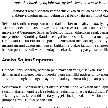
urung oleh balok ajeng luhuran
,
nyekel teken ditancepke lema
(Bandot disebut Saparan karena dilakukan di Bulan Sapar. Se
waktunya dzuhur namun belum dapat balok lalu mau sholat dzuh
Sebandot sendiri merupakan nama dari sumber mata air atau
tuk
(yang
1000m2 terletak di Dusun Gayam RT 002 RW 001 atau sekitar 300 mete
masyarakat Giripurno, Saparan Sebandot sudah dilakukan sejak zam
menyembelih Kambing Bandot sebagai bentuk sedekah. Pada mulanya
Kemudian Dusun Pokoh mengalami pemekaran menjadi tiga dusun yakn
masing-masing dusun mempersembahkan satu ekor kambing sehingga m
bahkan pernah sekali waktu terdapat 9 ekor kambing yang disembelih 
Aneka Sajian Saparan
Berbeda jenis Saparan, berbeda pula makanan yang disajikan. Pada 
dengan nasi ambeng. Tetapi mereka yang memiliki
nadzar
untuk men
atas ancak lengkap dengan sayur dan lauknya termasuk jajanan pasar 
Sementara itu, Saparan tingkat dusun seperti Rebo Wekasan menyaji
sajian makanan yang lebih sederhana. Selain itu, masyarakat Dusun 
sekarang sama, karena tidak ada yang jelasin, tapi kalau di Miriomb
(tumpeng rasul)”, ujar Mbah Dul.