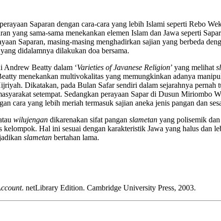
ni perayaan Saparan dengan cara-cara yang lebih Islami seperti Rebo
paran yang sama-sama menekankan elemen Islam dan Jawa seperti Sapar
yaan Saparan, masing-masing menghadirkan sajian yang berbeda dengan
yang didalamnya dilakukan doa bersama.
ni Andrew Beatty dalam ‘
Varieties of Javanese Religion
’ yang melihat
s
a. Beatty menekankan multivokalitas yang memungkinkan adanya manip
jriyah. Dikatakan, pada Bulan Safar sendiri dalam sejarahnya pernah t
masyarakat setempat. Sedangkan perayaan Sapar di Dusun Miriombo We
an cara yang lebih meriah termasuk sajian aneka jenis pangan dan sesa
atau
wilujengan
dikarenakan sifat pangan
slametan
yang polisemik dan
itas kelompok. Hal ini sesuai dengan karakteristik Jawa yang halus da
njadikan
slametan
bertahan lama.
Account
. netLibrary Edition. Cambridge University Press, 2003.