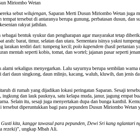
usun Miriombo Wetan
mereka sebut
wilujengan
, Saparan Merti Dusun Miriombo Wetan juga m
n tempat tersebut di antaranya berupa gunung, perbatasan dusun, dan 
kesenian rakyat jathilan.
 sebagai bentuk syukur dan pengharapan agar masyarakat tetap diberi
pat arah: barat, timur, selatan dan utara. Sementara isinya yakni tum
 larakan terdiri dari: tumpeng kecil;
polo kapendem
(hasil pertanian y
an mentah seperti kobis, tomat, dan wortel; jajanan pasar seperti jena
is alami sekaligus menyegarkan. Lalu sayurnya berupa sembilan warna
diri dari daun singkong, daun mlinjo, kacang, waluh, kluwih, dan jenis
aruh di rumah yang dijadikan lokasi peringatan Saparan. Sesaji tersebut
, ingkung dan lauk pauknya, satu kelapa muda, janur, jagung empat buah
arna. Selain itu, sesaji juga menyertakan dupa dan bunga kanthil. Kemu
ji tersebut diperuntukkan bagi para pepunden Dusun Miriombo Wetan y
Gusti kita, kangge tawasul para pepunden, Dewi Sri kang nglantari ng
a rezeki)”, ungkap Mbah Ali.