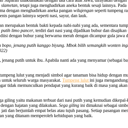
Saparan dilaksanakan dengan tata cara adat Jawa, dirayakan dengan 
u
slametan
, tetapi juga menghadirkan aneka bentuk sesaji lainnya. P
ama dengan menghadirkan aneka pangan
wilujengan
seperti tumpeng r
enis pangan lainnya seperti nasi, sayur, dan lauk.
an merupakan bentuk bakti kepada nabi-nabi yang ada, sementara tum
 putih limo pancer
, terdiri dari nasi yang dijadikan bubur dan disajika
ya diisi dengan bubur yang berwarna merah dengan dicampur gula jawa
 bopo, jenang putih kanggo biyung. Mbok bilih semangkih wonten in
022)
 jenang putih untuk ibu. Apabila nanti ada yang menyamar (sebagai b
 tumpeng lulut yang menjadi simbol agar tanaman bisa hidup dengan m
n untuk seluruh warga masyarakat.
Tumpeng lulut
ini juga mengandung a
 agar tidak memunculkan pendapat yang kurang baik di masa yang akan 
ga giling yaitu makanan terbuat dari nasi putih yang kemudian dikepa
ai dengan hajatan yang dilakukan.
Sega giling
ini dimaknai sebagai simb
 jati dan berjumlah empat belas atau tujuh pasang. Setiap pasangan 
aman yang ditanam memperoleh kehidupan yang baik.