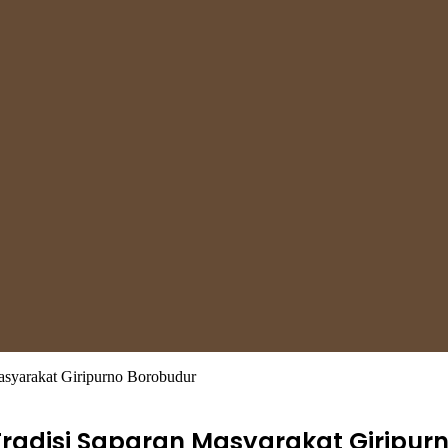
asyarakat Giripurno Borobudur
Tradisi Saparan Masyarakat Giripur