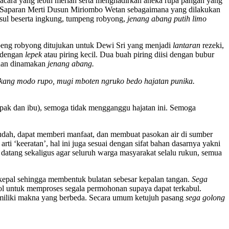
acara yang lebih meriah serta menghadirkan aneka rupa pangan yang
ada Saparan Merti Dusun Miriombo Wetan sebagaimana yang dilakukan
asul beserta ingkung, tumpeng robyong,
jenang abang putih limo
peng robyong ditujukan untuk Dewi Sri yang menjadi
lantaran
rezeki,
n dengan
lepek
atau piring kecil. Dua buah piring diisi dengan bubur
 dan dinamakan
jenang abang.
gkang modo rupo, mugi mboten ngruko bedo hajatan punika.
apak dan ibu), semoga tidak mengganggu hajatan ini. Semoga
udah, dapat memberi manfaat, dan membuat pasokan air di sumber
rti ‘keeratan’, hal ini juga sesuai dengan sifat bahan dasarnya yakni
datang sekaligus agar seluruh warga masyarakat selalu rukun, semua
l-kepal sehingga membentuk bulatan sebesar kepalan tangan.
Seg
a
ol untuk memproses segala permohonan supaya dapat terkabul.
memiliki makna yang berbeda. Secara umum ketujuh pasang
sega golong