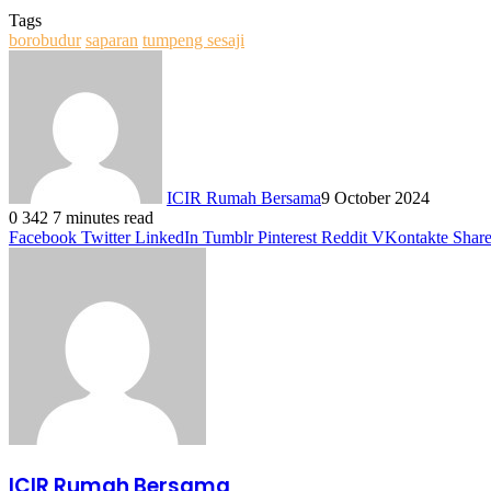
Tags
borobudur
saparan
tumpeng sesaji
ICIR Rumah Bersama
9 October 2024
0
342
7 minutes read
Facebook
Twitter
LinkedIn
Tumblr
Pinterest
Reddit
VKontakte
Share
ICIR Rumah Bersama