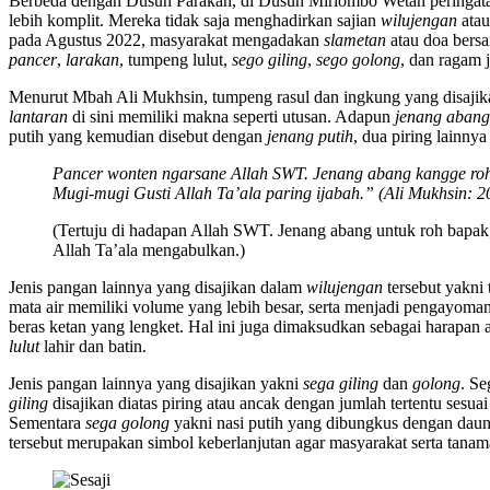
Berbeda dengan Dusun Parakan, di Dusun Miriombo Wetan peringatan 
lebih komplit. Mereka tidak saja menghadirkan sajian
wilujengan
ata
pada Agustus 2022, masyarakat mengadakan
slametan
atau doa bers
pancer
,
larakan
, tumpeng lulut,
sego giling
,
sego golong
, dan ragam j
Menurut Mbah Ali Mukhsin, tumpeng rasul dan ingkung yang disajik
lantaran
di sini memiliki makna seperti utusan. Adapun
jenang abang
putih yang kemudian disebut dengan
jenang putih
, dua piring lainn
Pancer wonten ngarsane Allah SWT. Jenang abang kangge roh
Mugi-mugi Gusti Allah Ta’ala paring ijabah
.
”
(Ali Mukhsin: 2
(Tertuju di hadapan Allah SWT. Jenang abang untuk roh bapak,
Allah Ta’ala mengabulkan.)
Jenis pangan lainnya yang disajikan dalam
wilujengan
tersebut yakni
mata air memiliki volume yang lebih besar, serta menjadi pengayoma
beras ketan yang lengket. Hal ini juga dimaksudkan sebagai harapan
lulut
lahir dan batin.
Jenis pangan lainnya yang disajikan yakni
sega giling
dan
golong
. Se
giling
disajikan diatas piring atau ancak dengan jumlah tertentu sesu
Sementara
sega golong
yakni nasi putih yang dibungkus dengan daun
tersebut merupakan simbol keberlanjutan agar masyarakat serta tan