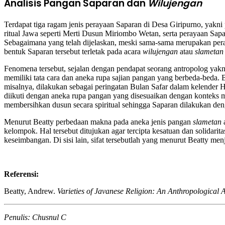
Analisis Pangan Saparan dan
Wilujengan
Terdapat tiga ragam jenis perayaan Saparan di Desa Giripurno, yak
ritual Jawa seperti Merti Dusun Miriombo Wetan, serta perayaan Sa
Sebagaimana yang telah dijelaskan, meski sama-sama merupakan pera
bentuk Saparan tersebut terletak pada acara
wilujengan
atau
slametan
Fenomena tersebut, sejalan dengan pendapat seorang antropolog yak
memiliki tata cara dan aneka rupa sajian pangan yang berbeda-bed
misalnya, dilakukan sebagai peringatan Bulan Safar dalam kelender Hi
diikuti dengan aneka rupa pangan yang disesuaikan dengan konteks 
membersihkan dusun secara spiritual sehingga Saparan dilakukan deng
Menurut Beatty perbedaan makna pada aneka jenis pangan
slametan
kelompok. Hal tersebut ditujukan agar tercipta kesatuan dan solidar
keseimbangan. Di sisi lain, sifat tersebutlah yang menurut Beatty me
Referensi:
Beatty, Andrew.
Varieties of Javanese Religion: An Anthropological 
Penulis:
Chusnul C